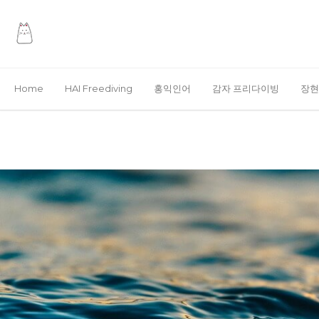
Home
HAI Freediving
홍익인어
감자 프리다이빙
장현