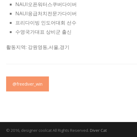
NAUI오픈워터스쿠버다이버
NAUI응급처치전문가다이버
프리다이빙 인도어대회 선수
수영국가대표 상비군 출신
활동지역: 강원영동,서울,경기
@freediver_win
© 2016, designer coolcat All Rights Reserved.
Diver Cat