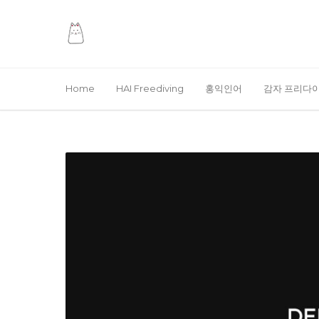
Home
HAI Freediving
홍익인어
감자 프리다