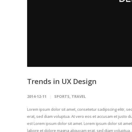
Trends in UX Design
2014-12-11
SPORTS
,
TRAVEL
Lorem ipsum dolor sit amet, consetetur sadipscing elitr, 
erat, sed diam voluptua. At vero eos et accusam et justo d
est Lorem ipsum dolor sit amet. Lorem ipsum dolor sit amet
labore et dolore magna aliquyam erat, sed diam voluptua. A