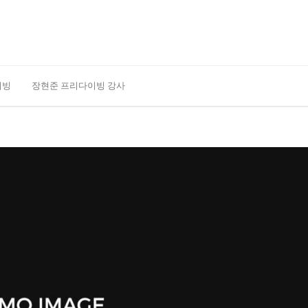
이빙
장현준 프리다이빙 강사