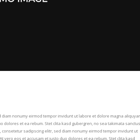
sed diam nonumy eirmod tempor invidunt ut labore et dolore magna aliquya
uo dolores et ea rebum. Stet clita kasd gubergren, no sea takimata sanctu
, consetetur sadipscing elitr, sed diam nonumy eirmod tempor invidunt ut
t vero eos et accusam et justo duo dolores et ea rebum. Stet clita kasd